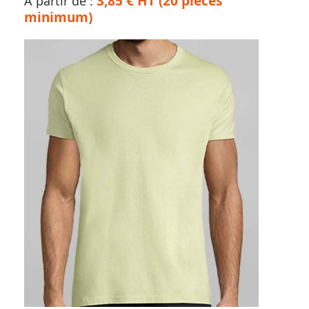
3,85 € HT (20 pièces
À partir de :
minimum)