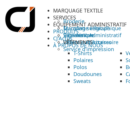
MARQUAGE TEXTILE
SERVICES
Broderie
ÉQUIPEMENT ADMINISTRATIF
Transfert sérigraphique
Marquage véhicule
PRODUITS
Sublimation
Signalétique
Vêtement Administratif
CJ'Actus
Objets publicitaires
Véhicule et Accessoire
VÊTEMENTS
À PROPOS DE NOUS
Service d'impression
T-Shirts
V
Polaires
S
Polos
B
Doudounes
C
Sweats
F